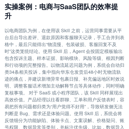
实操案例：电商与SaaS团队的效率提
升
以电商团队为例，在使用该 Skill 之前，运营同事需要从平
台后台导出差评、退款原因和客服聊天记录，手工合并到表
格中，最后只能得出“物流慢、包装破损、客服回复不及
时”这类笼统结论。使用 Skill 后，Agent 会按固定模板输出
包含投诉主题、样本证据、影响模块、风险等级、根因判断
和行动项的完整报告。以物流延迟问题为例，系统会自动归
类34条相关投诉，集中指向华东仓发货后48小时无物流轨
迹的痛点，并建议新增异常包裹日报、补充偏远地区时效说
明、调整客服话术增加主动解释节点等具体动作，同时明确
复核事项。 对于 SaaS 或小程序团队，该 Skill 同样展现出
高效价值。产品经理以往看群聊、工单和用户反馈表时，容
易把所有问题都归类为“用户觉得不好用”，导致研发侧无法
判断是 Bug、需求还是体验问题。使用 Skill 后，系统会将
反馈细分为功能缺陷、体验卡点、文案误解、价格疑问、账
号权限、数据异常等类别，并标注优先级。比如，数据导入