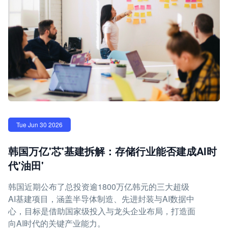
Tue Jun 30 2026
韩国万亿'芯'基建拆解：存储行业能否建成AI时
代'油田'
韩国近期公布了总投资逾1800万亿韩元的三大超级
AI基建项目，涵盖半导体制造、先进封装与AI数据中
心，目标是借助国家级投入与龙头企业布局，打造面
向AI时代的关键产业能力。