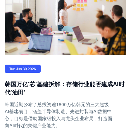
Tue Jun 30 2026
韩国万亿'芯'基建拆解：存储行业能否建成AI时
代'油田'
韩国近期公布了总投资逾1800万亿韩元的三大超级
AI基建项目，涵盖半导体制造、先进封装与AI数据中
心，目标是借助国家级投入与龙头企业布局，打造面
向AI时代的关键产业能力。