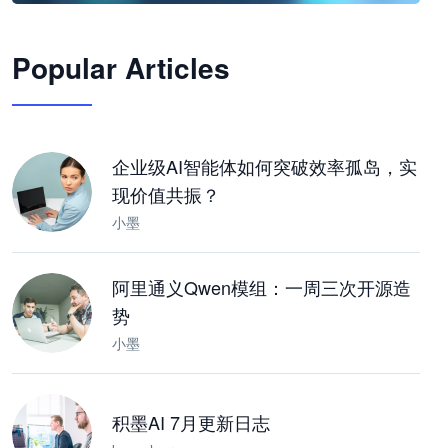
🦞
Popular Articles
JimoClaw 桌面 AI Agent 工作台
让 AI 处理本地资料 · 操控浏览器 · 交付可用文档
下载桌面版
企业级AI智能体如何突破效率孤岛，实
现价值共振？
小墨
阿里通义Qwen模组：一周三次开源造
势
小墨
积墨AI 7月更新日志