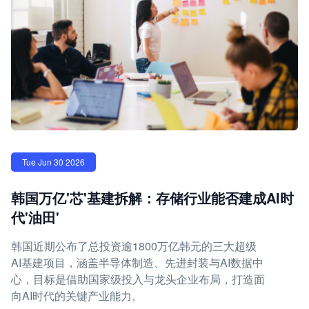
Tue Jun 30 2026
韩国万亿'芯'基建拆解：存储行业能否建成AI时
代'油田'
韩国近期公布了总投资逾1800万亿韩元的三大超级
AI基建项目，涵盖半导体制造、先进封装与AI数据中
心，目标是借助国家级投入与龙头企业布局，打造面
向AI时代的关键产业能力。