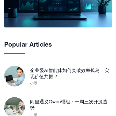
🦞
Popular Articles
JimoClaw 桌面 AI Agent 工作台
让 AI 处理本地资料 · 操控浏览器 · 交付可用文档
下载桌面版
企业级AI智能体如何突破效率孤岛，实
现价值共振？
小墨
阿里通义Qwen模组：一周三次开源造
势
小墨