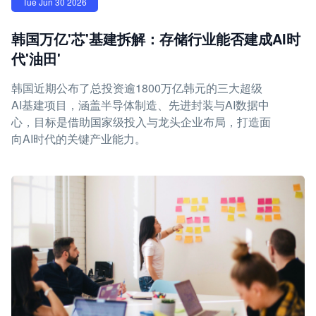
Tue Jun 30 2026
韩国万亿'芯'基建拆解：存储行业能否建成AI时
代'油田'
韩国近期公布了总投资逾1800万亿韩元的三大超级
AI基建项目，涵盖半导体制造、先进封装与AI数据中
心，目标是借助国家级投入与龙头企业布局，打造面
向AI时代的关键产业能力。