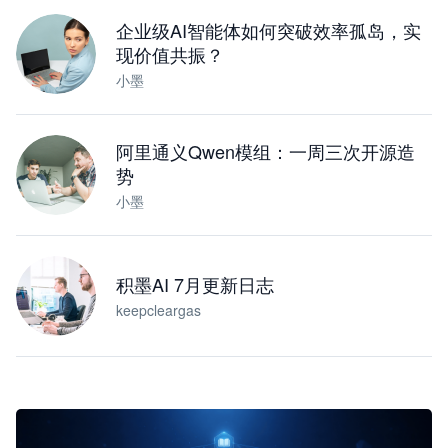
下载桌面版
企业级AI智能体如何突破效率孤岛，实
现价值共振？
小墨
阿里通义Qwen模组：一周三次开源造
势
小墨
积墨AI 7月更新日志
keepcleargas