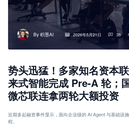
By
积墨AI
2026年5月21日
35
势头迅猛！多家知名资本联手加
来式智能完成 Pre-A 轮；
微芯联连拿两轮大额投资
近期多起融资事件显示，面向企业级的 AI Agent 与基
程。