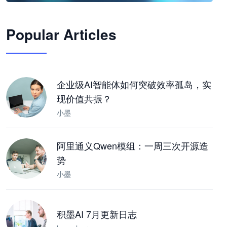
🦞
Popular Articles
JimoClaw 桌面 AI Agent 工作台
让 AI 处理本地资料 · 操控浏览器 · 交付可用文档
下载桌面版
企业级AI智能体如何突破效率孤岛，实
现价值共振？
小墨
阿里通义Qwen模组：一周三次开源造
势
小墨
积墨AI 7月更新日志