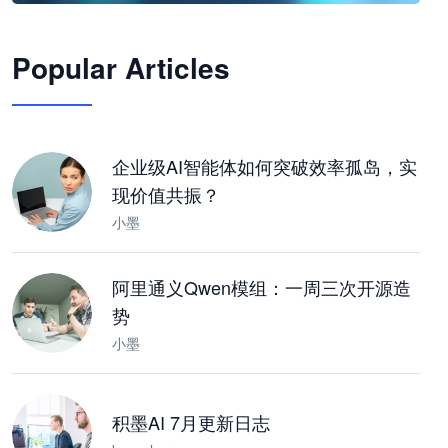
🦞
Popular Articles
JimoClaw 桌面 AI Agent 工作台
让 AI 处理本地资料 · 操控浏览器 · 交付可用文档
下载桌面版
企业级AI智能体如何突破效率孤岛，实
现价值共振？
小墨
阿里通义Qwen模组：一周三次开源造
势
小墨
积墨AI 7月更新日志