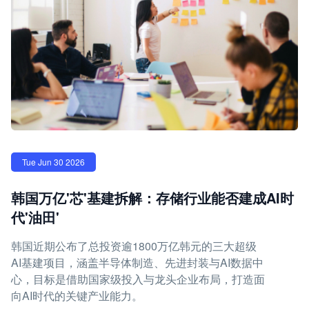
Tue Jun 30 2026
韩国万亿'芯'基建拆解：存储行业能否建成AI时
代'油田'
韩国近期公布了总投资逾1800万亿韩元的三大超级
AI基建项目，涵盖半导体制造、先进封装与AI数据中
心，目标是借助国家级投入与龙头企业布局，打造面
向AI时代的关键产业能力。