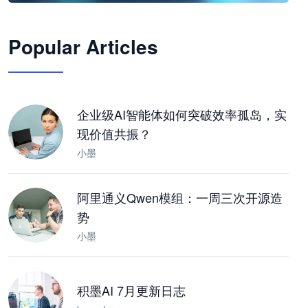
🦞
Popular Articles
JimoClaw 桌面 AI Agent 工作台
让 AI 处理本地资料 · 操控浏览器 · 交付可用文档
下载桌面版
企业级AI智能体如何突破效率孤岛，实
现价值共振？
小墨
阿里通义Qwen模组：一周三次开源造
势
小墨
积墨AI 7月更新日志