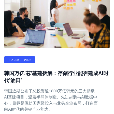
Tue Jun 30 2026
韩国万亿'芯'基建拆解：存储行业能否建成AI时
代'油田'
韩国近期公布了总投资逾1800万亿韩元的三大超级
AI基建项目，涵盖半导体制造、先进封装与AI数据中
心，目标是借助国家级投入与龙头企业布局，打造面
向AI时代的关键产业能力。