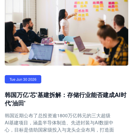
Tue Jun 30 2026
韩国万亿'芯'基建拆解：存储行业能否建成AI时
代'油田'
韩国近期公布了总投资逾1800万亿韩元的三大超级
AI基建项目，涵盖半导体制造、先进封装与AI数据中
心，目标是借助国家级投入与龙头企业布局，打造面