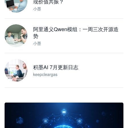
现价值共振？
小墨
阿里通义Qwen模组：一周三次开源造
势
小墨
积墨AI 7月更新日志
keepcleargas