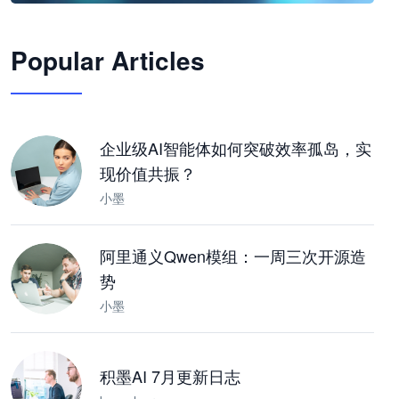
🦞
Popular Articles
JimoClaw 桌面 AI Agent 工作台
让 AI 处理本地资料 · 操控浏览器 · 交付可用文档
下载桌面版
企业级AI智能体如何突破效率孤岛，实
现价值共振？
小墨
阿里通义Qwen模组：一周三次开源造
势
小墨
积墨AI 7月更新日志