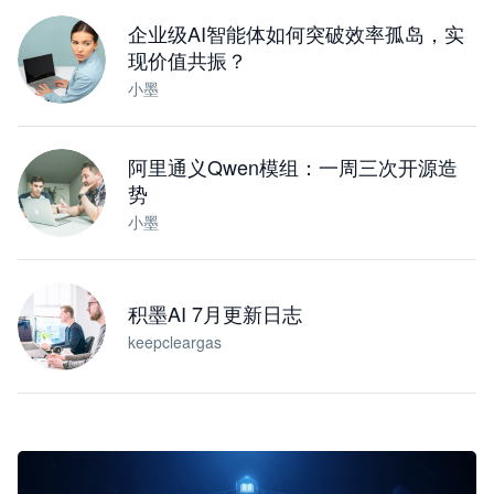
下载桌面版
企业级AI智能体如何突破效率孤岛，实
现价值共振？
小墨
阿里通义Qwen模组：一周三次开源造
势
小墨
积墨AI 7月更新日志
keepcleargas