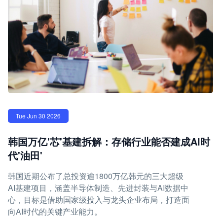
Tue Jun 30 2026
韩国万亿'芯'基建拆解：存储行业能否建成AI时
代'油田'
韩国近期公布了总投资逾1800万亿韩元的三大超级
AI基建项目，涵盖半导体制造、先进封装与AI数据中
心，目标是借助国家级投入与龙头企业布局，打造面
向AI时代的关键产业能力。