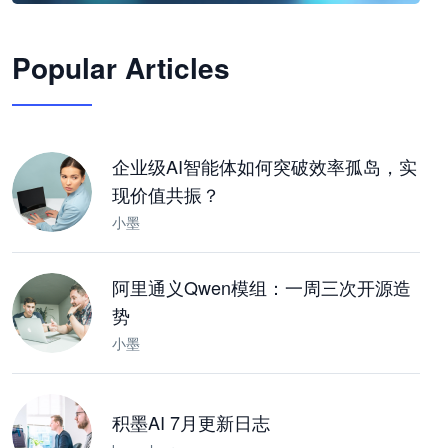
🦞
Popular Articles
JimoClaw 桌面 AI Agent 工作台
让 AI 处理本地资料 · 操控浏览器 · 交付可用文档
下载桌面版
企业级AI智能体如何突破效率孤岛，实
现价值共振？
小墨
阿里通义Qwen模组：一周三次开源造
势
小墨
积墨AI 7月更新日志