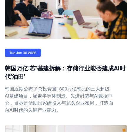
Tue Jun 30 2026
韩国万亿'芯'基建拆解：存储行业能否建成AI时
代'油田'
韩国近期公布了总投资逾1800万亿韩元的三大超级
AI基建项目，涵盖半导体制造、先进封装与AI数据中
心，目标是借助国家级投入与龙头企业布局，打造面
向AI时代的关键产业能力。