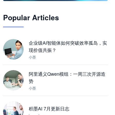
🦞
Popular Articles
JimoClaw 桌面 AI Agent 工作台
让 AI 处理本地资料 · 操控浏览器 · 交付可用文档
下载桌面版
企业级AI智能体如何突破效率孤岛，实
现价值共振？
小墨
阿里通义Qwen模组：一周三次开源造
势
小墨
积墨AI 7月更新日志