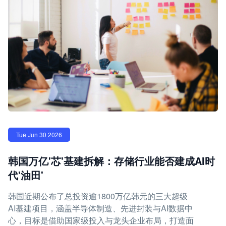
Tue Jun 30 2026
韩国万亿'芯'基建拆解：存储行业能否建成AI时
代'油田'
韩国近期公布了总投资逾1800万亿韩元的三大超级
AI基建项目，涵盖半导体制造、先进封装与AI数据中
心，目标是借助国家级投入与龙头企业布局，打造面