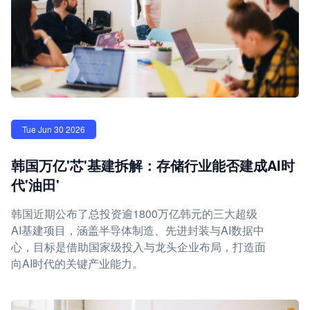
Tue Jun 30 2026
韩国万亿'芯'基建拆解：存储行业能否建成AI时
代'油田'
韩国近期公布了总投资逾1800万亿韩元的三大超级
AI基建项目，涵盖半导体制造、先进封装与AI数据中
心，目标是借助国家级投入与龙头企业布局，打造面
向AI时代的关键产业能力。