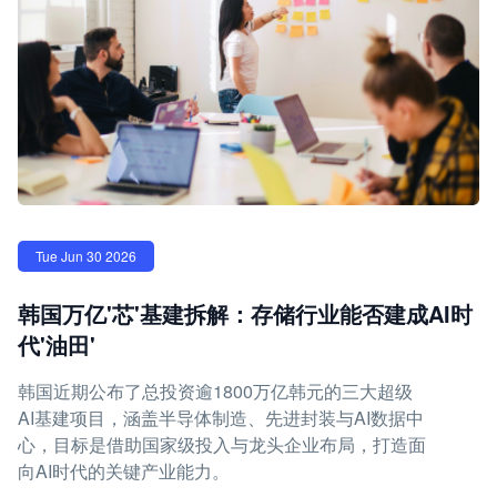
Tue Jun 30 2026
韩国万亿'芯'基建拆解：存储行业能否建成AI时
代'油田'
韩国近期公布了总投资逾1800万亿韩元的三大超级
AI基建项目，涵盖半导体制造、先进封装与AI数据中
心，目标是借助国家级投入与龙头企业布局，打造面
向AI时代的关键产业能力。