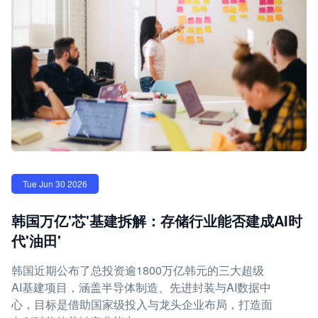
Tue Jun 30 2026
韩国万亿'芯'基建拆解：存储行业能否建成AI时
代'油田'
韩国近期公布了总投资逾1800万亿韩元的三大超级
AI基建项目，涵盖半导体制造、先进封装与AI数据中
心，目标是借助国家级投入与龙头企业布局，打造面