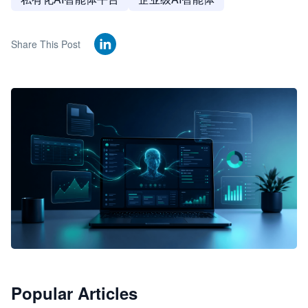
Share This Post
🦞
Popular Articles
JimoClaw 桌面 AI Agent 工作台