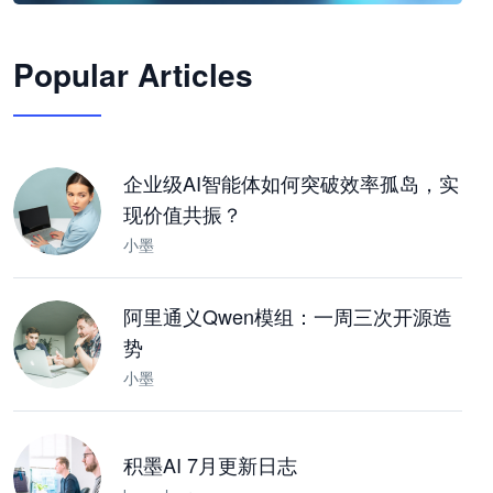
🦞
Popular Articles
JimoClaw 桌面 AI Agent 工作台
让 AI 处理本地资料 · 操控浏览器 · 交付可用文档
下载桌面版
企业级AI智能体如何突破效率孤岛，实
现价值共振？
小墨
阿里通义Qwen模组：一周三次开源造
势
小墨
积墨AI 7月更新日志