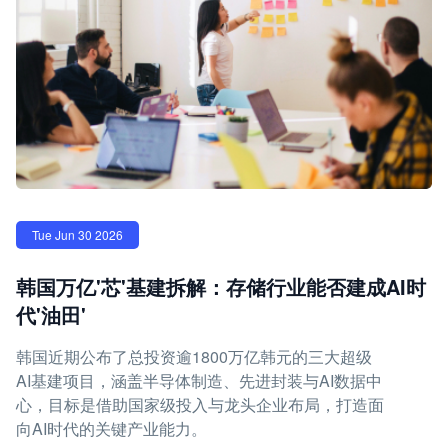
Tue Jun 30 2026
韩国万亿'芯'基建拆解：存储行业能否建成AI时
代'油田'
韩国近期公布了总投资逾1800万亿韩元的三大超级
AI基建项目，涵盖半导体制造、先进封装与AI数据中
心，目标是借助国家级投入与龙头企业布局，打造面
向AI时代的关键产业能力。