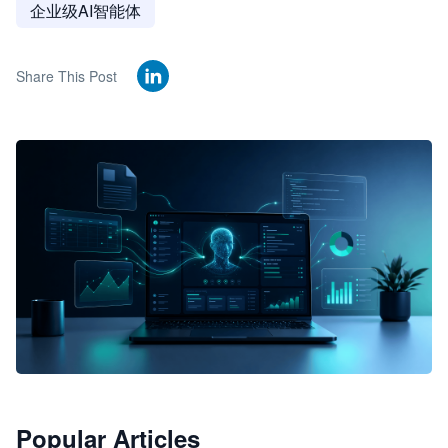
企业级AI智能体
Share This Post
🦞
Popular Articles
JimoClaw 桌面 AI Agent 工作台