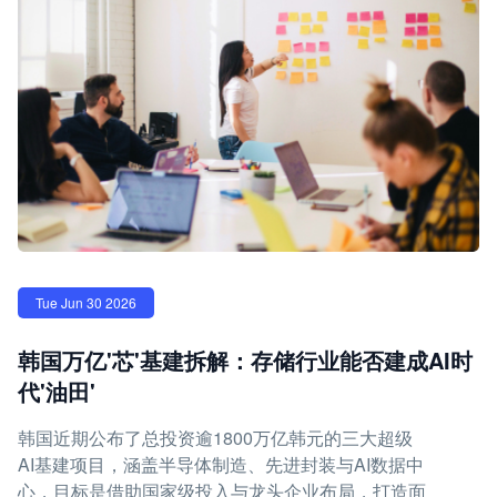
Tue Jun 30 2026
韩国万亿'芯'基建拆解：存储行业能否建成AI时
代'油田'
韩国近期公布了总投资逾1800万亿韩元的三大超级
AI基建项目，涵盖半导体制造、先进封装与AI数据中
心，目标是借助国家级投入与龙头企业布局，打造面