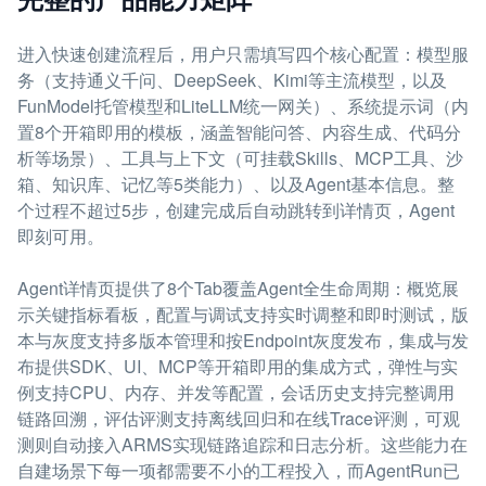
进入快速创建流程后，用户只需填写四个核心配置：模型服
务（支持通义千问、DeepSeek、Kimi等主流模型，以及
FunModel托管模型和LiteLLM统一网关）、系统提示词（内
置8个开箱即用的模板，涵盖智能问答、内容生成、代码分
析等场景）、工具与上下文（可挂载Skills、MCP工具、沙
箱、知识库、记忆等5类能力）、以及Agent基本信息。整
个过程不超过5步，创建完成后自动跳转到详情页，Agent
即刻可用。
Agent详情页提供了8个Tab覆盖Agent全生命周期：概览展
示关键指标看板，配置与调试支持实时调整和即时测试，版
本与灰度支持多版本管理和按Endpoint灰度发布，集成与发
布提供SDK、UI、MCP等开箱即用的集成方式，弹性与实
例支持CPU、内存、并发等配置，会话历史支持完整调用
链路回溯，评估评测支持离线回归和在线Trace评测，可观
测则自动接入ARMS实现链路追踪和日志分析。这些能力在
自建场景下每一项都需要不小的工程投入，而AgentRun已