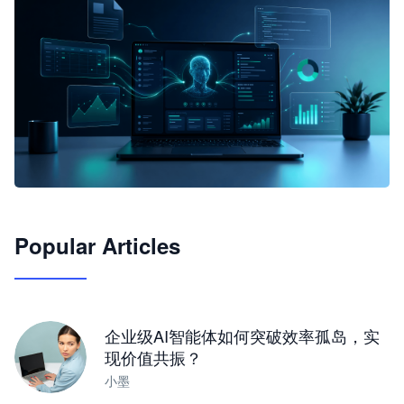
🦞
Popular Articles
JimoClaw 桌面 AI Agent 工作台
让 AI 处理本地资料 · 操控浏览器 · 交付可用文档
下载桌面版
企业级AI智能体如何突破效率孤岛，实
现价值共振？
小墨