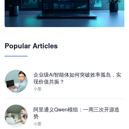
🦞
Popular Articles
JimoClaw 桌面 AI Agent 工作台
让 AI 处理本地资料 · 操控浏览器 · 交付可用文档
下载桌面版
企业级AI智能体如何突破效率孤岛，实
现价值共振？
小墨
阿里通义Qwen模组：一周三次开源造
势
小墨