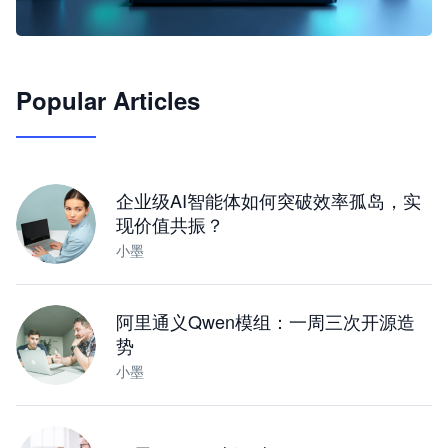
🦞
Popular Articles
JimoClaw 桌面 AI Agent 工作台
让 AI 处理本地资料 · 操控浏览器 · 交付可用文档
下载桌面版
企业级AI智能体如何突破效率孤岛，实
现价值共振？
小墨
阿里通义Qwen模组：一周三次开源造
势
小墨