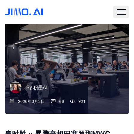
By
积墨AI
2026年3月3日
66
921
赢时胜 × 昇腾亮相巴塞罗那MWC