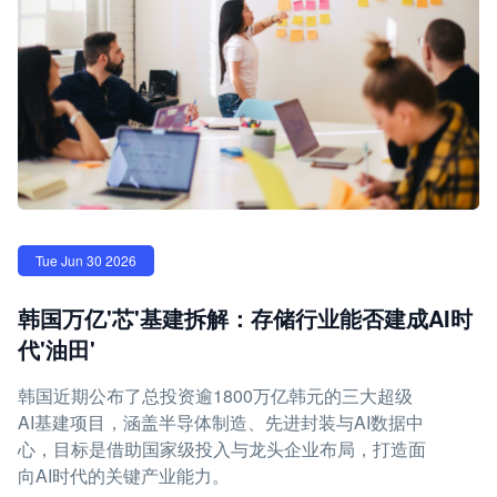
Tue Jun 30 2026
韩国万亿'芯'基建拆解：存储行业能否建成AI时
代'油田'
韩国近期公布了总投资逾1800万亿韩元的三大超级
AI基建项目，涵盖半导体制造、先进封装与AI数据中
心，目标是借助国家级投入与龙头企业布局，打造面
向AI时代的关键产业能力。