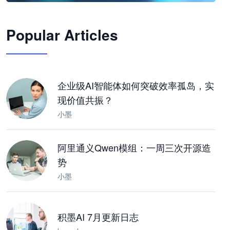
🦞
Popular Articles
JimoClaw 桌面 AI Agent 工作台
让 AI 处理本地资料 · 操控浏览器 · 交付可用文档
下载桌面版
企业级AI智能体如何突破效率孤岛，实
现价值共振？
小墨
阿里通义Qwen模组：一周三次开源造
势
小墨
积墨AI 7月更新日志