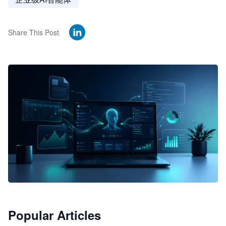
Share This Post
🦞
Popular Articles
JimoClaw 桌面 AI Agent 工作台