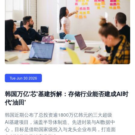
Tue Jun 30 2026
韩国万亿'芯'基建拆解：存储行业能否建成AI时
代'油田'
韩国近期公布了总投资逾1800万亿韩元的三大超级
AI基建项目，涵盖半导体制造、先进封装与AI数据中
心，目标是借助国家级投入与龙头企业布局，打造面