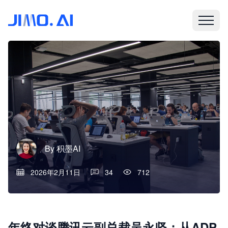
By
积墨AI
2026年2月11日
34
712
年终对谈腾讯云副总裁吴永坚：从ADP