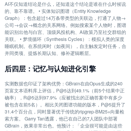
AI不仅知道结论是什么，还知道这个结论是谁在什么时候说
的、靠不靠谱。 • 实体知识图谱（Entity Knowledge
Graph）：包含超过14万条带类型的关联边，打通了人物→
公司→会议→概念的关系网络。例如搜索某个人物时，图谱
能识别出他与白宫、顶级风投机构、AI政策乃至社交群组的
关联。 • 梦境循环（Synthesis Cycles）：模拟人类的深度
睡眠机制。在系统闲时（如夜间），自主触发定时任务，合
并同类项、提炼长期认知、修补逻辑断层。
后四层：记忆与认知进化引擎
实测数据也印证了架构优势：GBrain在由Opus生成的240
页富文本语料库上评估，P@5达到49.1%（前5个结果中正
确率），R@5达到97.9%（应被找出的正确答案中有多少
被包含在前5名）。相比关闭图谱功能的版本，P@5提升了
31.4个百分点，同时显著优于传统的ripgrep-BM25+向量检
索方案。 Garry Tan透露，他已在自己的7人团队中部署
GBrain，效果非常出色。他预计：「企业很可能是由这些