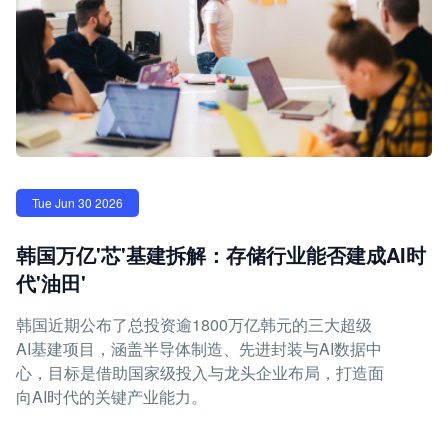
Tue Jun 30 2026
韩国万亿'芯'基建拆解：存储行业能否建成AI时
代'油田'
韩国近期公布了总投资逾1800万亿韩元的三大超级
AI基建项目，涵盖半导体制造、先进封装与AI数据中
心，目标是借助国家级投入与龙头企业布局，打造面
向AI时代的关键产业能力。