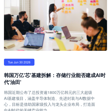
Tue Jun 30 2026
韩国万亿'芯'基建拆解：存储行业能否建成AI时
代'油田'
韩国近期公布了总投资逾1800万亿韩元的三大超级
AI基建项目，涵盖半导体制造、先进封装与AI数据中
心，目标是借助国家级投入与龙头企业布局，打造面
向AI时代的关键产业能力。