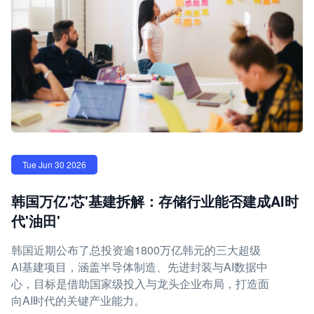
Tue Jun 30 2026
韩国万亿'芯'基建拆解：存储行业能否建成AI时
代'油田'
韩国近期公布了总投资逾1800万亿韩元的三大超级
AI基建项目，涵盖半导体制造、先进封装与AI数据中
心，目标是借助国家级投入与龙头企业布局，打造面
向AI时代的关键产业能力。