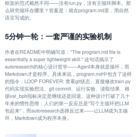
框架的范式截然不同——没有run.py，没有主循环脚本。那
么研究循环在哪里？答案是：就在program.md里，用自然
语言写成的。
5分钟一轮：一套严谨的实验机制
作者在README中明确写道："The program.md file is
essentially a super lightweight skill." 这句话揭示了
autoresearch的核心设计哲学——Agent本身就是循环，而
Markdown才是程序。具体来说，program.md中包含了这样
的指令：LOOP FOREVER: 查看git状态、直接修改train.py
代码实现实验想法、git commit、运行实验、读取结果、根
据val_bpb指标决定是继续还是回退。这种设计打破了几十
年来的惯性思维：人们的第一反应总是"写个主循环把LLM
包起来"，而autoresearch选择反过来——让LLM成为主循
环，Markdown成为程序本身。