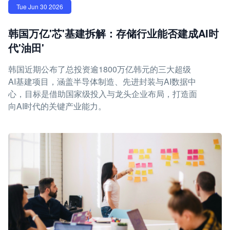
Tue Jun 30 2026
韩国万亿'芯'基建拆解：存储行业能否建成AI时
代'油田'
韩国近期公布了总投资逾1800万亿韩元的三大超级
AI基建项目，涵盖半导体制造、先进封装与AI数据中
心，目标是借助国家级投入与龙头企业布局，打造面
向AI时代的关键产业能力。