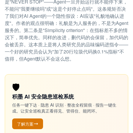
是"NEVER STOP"——Agent一旦开始运行就不能停下来，
不能问"我要继续吗"或"这是个好停止点吗"。这条规矩否决
了我们对AI Agent的一个隐性假设：AI应该"礼貌地确认进
度"。作者的观点很明确：礼貌是为人服务的，不是为Agent
服务的。第二条是"Simplicity criterion"：在指标差不多的情
况下，简单优先。同样的改进，删代码的会保留，加代码的
会被丢弃。这本质上是将人类研究员的品味编码进指令——
一个好的研究员会认为"加了20行垃圾代码换0.1%指标"不
值得，但Agent默认不会这么想。
🛡️
积墨 AI 安全隐患巡检系统
任务一键下达 · 隐患 AI 识别 · 整改全程留痕 · 报告一键生
成。让安全巡检真正看得见、管得住、能闭环。
了解方案