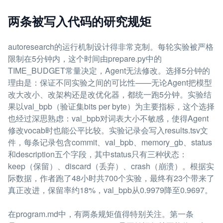
两条被写入代码的研究规矩
autoresearch的运行机制设计得非常克制。每轮实验被严格
限制在5分钟内，这个时间由prepare.py中的
TIME_BUDGET常量决定，Agent无法修改。选择5分钟的
理由是：保证不同实验之间的可比性——无论Agent把模型
改大改小、改架构还是改优化器，都统一跑5分钟。实验结
果以val_bpb（验证集bits per byte）为主要指标，这个选择
也经过深思熟虑：val_bpb对词表大小不敏感，使得Agent
修改vocab时也能公平比较。实验记录会写入results.tsv文
件，每条记录包含commit、val_bpb、memory_gb、status
和description五个字段，其中status只有三种状态：
keep（保留）、discard（丢弃）、crash（崩溃）。根据实
际数据，作者跑了48小时共700个实验，最终有23个带来了
真正改进，保留率约18%，val_bpb从0.9979降至0.9697。
在program.md中，有两条规矩值得特别关注。第一条