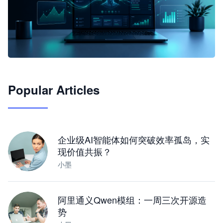
🦞
Popular Articles
JimoClaw 桌面 AI Agent 工作台
让 AI 处理本地资料 · 操控浏览器 · 交付可用文档
下载桌面版
企业级AI智能体如何突破效率孤岛，实
现价值共振？
小墨
阿里通义Qwen模组：一周三次开源造
势