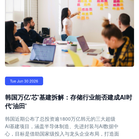
Tue Jun 30 2026
韩国万亿'芯'基建拆解：存储行业能否建成AI时
代'油田'
韩国近期公布了总投资逾1800万亿韩元的三大超级
AI基建项目，涵盖半导体制造、先进封装与AI数据中
心，目标是借助国家级投入与龙头企业布局，打造面