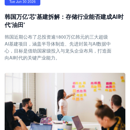
Tue Jun 30 2026
韩国万亿'芯'基建拆解：存储行业能否建成AI时
代'油田'
韩国近期公布了总投资逾1800万亿韩元的三大超级
AI基建项目，涵盖半导体制造、先进封装与AI数据中
心，目标是借助国家级投入与龙头企业布局，打造面
向AI时代的关键产业能力。