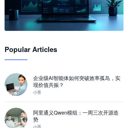
🦞
Popular Articles
JimoClaw 桌面 AI Agent 工作台
让 AI 处理本地资料 · 操控浏览器 · 交付可用文档
下载桌面版
企业级AI智能体如何突破效率孤岛，实
现价值共振？
小墨
阿里通义Qwen模组：一周三次开源造
势
小墨