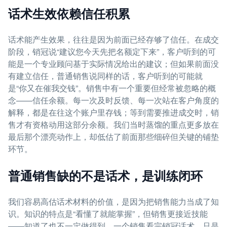
话术生效依赖信任积累
话术能产生效果，往往是因为前面已经存够了信任。在成交
阶段，销冠说“建议您今天先把名额定下来”，客户听到的可
能是一个专业顾问基于实际情况给出的建议；但如果前面没
有建立信任，普通销售说同样的话，客户听到的可能就
是“你又在催我交钱”。销售中有一个重要但经常被忽略的概
念——信任余额。每一次及时反馈、每一次站在客户角度的
解释，都是在往这个账户里存钱；等到需要推进成交时，销
售才有资格动用这部分余额。我们当时蒸馏的重点更多放在
最后那个漂亮动作上，却低估了前面那些细碎但关键的铺垫
环节。
普通销售缺的不是话术，是训练闭环
我们容易高估话术材料的价值，是因为把销售能力当成了知
识。知识的特点是“看懂了就能掌握”，但销售更接近技能
——知道了也不一定做得到。一个销售看完销冠话术，只是