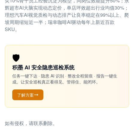
尖10%骨干员工经验沉淀为模型，同岗位效能提升50%；永
辉超市AI大脑实现动态定价，单店坪效超出行业均值30%；
理想汽车AI视觉质检与动态排产让良率稳定在99%以上、爬
坡周期缩短近一半；瑞幸咖啡AI驱动每年上新近百款
SKU。
🛡️
积墨 AI 安全隐患巡检系统
任务一键下达 · 隐患 AI 识别 · 整改全程留痕 · 报告一键生
成。让安全巡检真正看得见、管得住、能闭环。
了解方案
如有侵权，请联系删除。