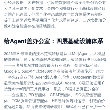
心经营数据、客户数据、供应链数据是否敢全部托付给公有
云？其三是国产化要求，央国企和关键行业IT基础设施必须
走国产化路线，但国产化生态成熟度与西方体系仍有差距，
等于上述两道坎需要用国产化方式重新跨越。三道坎叠加导
致AI战略普遍存在却落地困难。
给Agent盖办公室：四层基础设施体系
2026年AI最重要的技术范式转移是从LLM到Agent。大模型
解决理解问题，多模态解决感知问题，智能体解决行动问题
——三者叠加AI才能深度嵌入行业流程、创造实际价值。
Google Cloud对全球3466位企业决策者的调研显示，超过
一半先行企业已把Agent投入生产环境；Capgemini数据更
显示82%组织计划在2026年集成AI Agent。C端已验证用户
接受Agent调用工具做事这一形态，B端才是真正的金矿
——企业里的IPD智能体、CRM智能体、ISC供应链智能
体、TQM质量管理智能体、HR智能体若能运行，创造的价
值远超C端。然而麦肯锡调研表明，88%企业已在至少一个