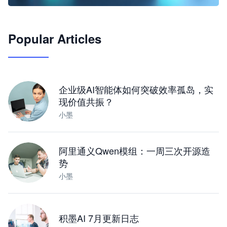
🦞
Popular Articles
JimoClaw 桌面 AI Agent 工作台
让 AI 处理本地资料 · 操控浏览器 · 交付可用文档
下载桌面版
企业级AI智能体如何突破效率孤岛，实
现价值共振？
小墨
阿里通义Qwen模组：一周三次开源造
势
小墨
积墨AI 7月更新日志