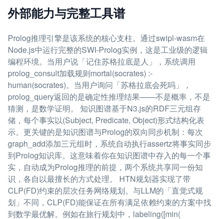
外部能力与完整工具谱
Prolog推理引擎是该系统的核心支柱。通过swipl-wasm在
Node.js中运行完整的SWI-Prolog实例，这是工业级的逻辑
编程环境。当用户说「记住苏格拉底是人」，系统调用
prolog_consult加载规则mortal(socrates) :-
human(socrates)。当用户询问「苏格拉底会死吗」，
prolog_query返回的是确定性推理结果——不是概率，不是
猜测，是数学证明。 知识图谱基于N3.js的RDF三元组存
储，每个事实以(Subject, Predicate, Object)形式结构化表
示。更关键的是知识图谱与Prolog的双向同步机制：每次
graph_add添加三元组时，系统自动执行assertz将事实同步
到Prolog知识库。这意味着你在知识图谱中存入的每一个事
实，自动成为Prolog推理的前提，两个系统共享同一份知
识，各自以最擅长的方式处理。 HTN规划器实现了带
CLP(FD)约束的层次任务网络规划。与LLM的「直觉式规
划」不同，CLP(FD)能保证在所有满足依赖约束的方案中找
到数学最优解。例如在旅行规划中，labeling([min(