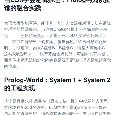
谱的融合实践
大语言模型能写诗、能作画、能与人类流畅对话，却在逻辑
推理面前显露疲态。当你向ChatGPT提出一个简单的三段
论——「苏格拉底是人，人都会死，苏格拉底会死吗？」
——它或许能给出正确答案。但当你说「请给出形式化证
明」，或追问「如果A蕴含B、B蕴含C，而某人声称非C，
这与A矛盾吗？」，模型开始含糊其辞，可能对也可能错，
而且你永远无法确定它的答案是源于逻辑推理还是统计直觉
的侥幸。
Prolog-World：System 1 + System 2
的工程实现
这正是丹尼尔·卡尼曼在《思考，快与慢》中揭示的人类思
维困境在AI领域的映射。LLM本质上是System 1——快速、
自动化的直觉思维，适合模式识别和语言生成，但在需要严