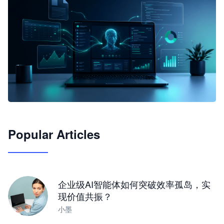
🦞
Popular Articles
JimoClaw 桌面 AI Agent 工作台
让 AI 处理本地资料 · 操控浏览器 · 交付可用文档
下载桌面版
企业级AI智能体如何突破效率孤岛，实
现价值共振？
小墨