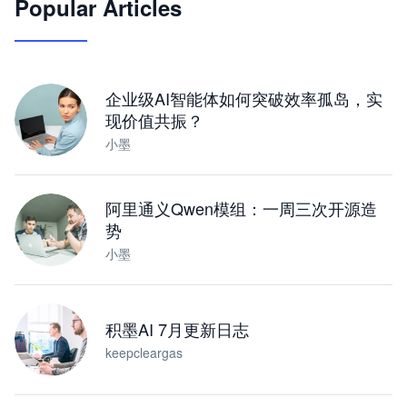
Popular Articles
JimoClaw 桌面 AI Agent 工作台
让 AI 处理本地资料 · 操控浏览器 · 交付可用文档
下载桌面版
企业级AI智能体如何突破效率孤岛，实
现价值共振？
小墨
阿里通义Qwen模组：一周三次开源造
势
小墨
积墨AI 7月更新日志
keepcleargas