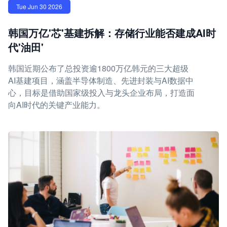
Tue Jun 30 2026
韩国万亿'芯'基建拆解：存储行业能否建成AI时
代'油田'
韩国近期公布了总投资逾1800万亿韩元的三大超级
AI基建项目，涵盖半导体制造、先进封装与AI数据中
心，目标是借助国家级投入与龙头企业布局，打造面
向AI时代的关键产业能力。