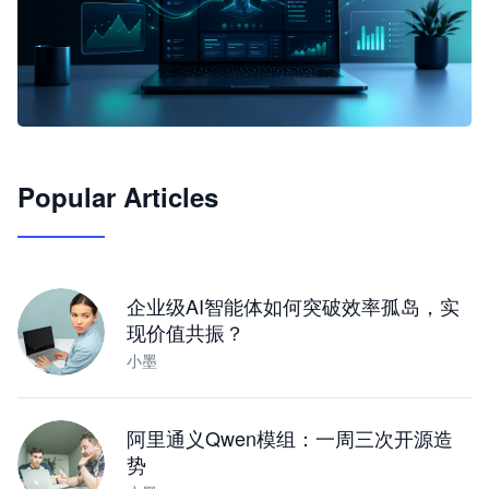
🦞
Popular Articles
JimoClaw 桌面 AI Agent 工作台
让 AI 处理本地资料 · 操控浏览器 · 交付可用文档
下载桌面版
企业级AI智能体如何突破效率孤岛，实
现价值共振？
小墨
阿里通义Qwen模组：一周三次开源造
势