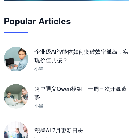
🦞
Popular Articles
JimoClaw 桌面 AI Agent 工作台
让 AI 处理本地资料 · 操控浏览器 · 交付可用文档
下载桌面版
企业级AI智能体如何突破效率孤岛，实
现价值共振？
小墨
阿里通义Qwen模组：一周三次开源造
势
小墨
积墨AI 7月更新日志