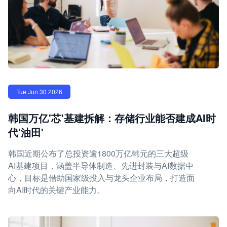
Tue Jun 30 2026
韩国万亿'芯'基建拆解：存储行业能否建成AI时
代'油田'
韩国近期公布了总投资逾1800万亿韩元的三大超级
AI基建项目，涵盖半导体制造、先进封装与AI数据中
心，目标是借助国家级投入与龙头企业布局，打造面
向AI时代的关键产业能力。