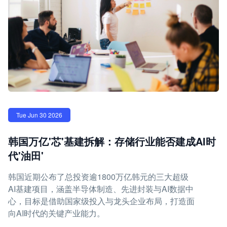
Tue Jun 30 2026
韩国万亿'芯'基建拆解：存储行业能否建成AI时
代'油田'
韩国近期公布了总投资逾1800万亿韩元的三大超级
AI基建项目，涵盖半导体制造、先进封装与AI数据中
心，目标是借助国家级投入与龙头企业布局，打造面
向AI时代的关键产业能力。