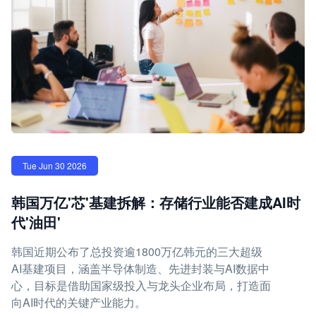
Tue Jun 30 2026
韩国万亿'芯'基建拆解：存储行业能否建成AI时
代'油田'
韩国近期公布了总投资逾1800万亿韩元的三大超级
AI基建项目，涵盖半导体制造、先进封装与AI数据中
心，目标是借助国家级投入与龙头企业布局，打造面
向AI时代的关键产业能力。